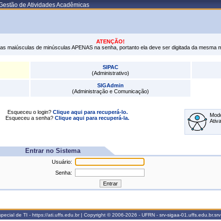
 Gestão de Atividades Acadêmicas
ATENÇÃO!
tras maiúsculas de minúsculas APENAS na senha, portanto ela deve ser digitada da mesma 
SIPAC
(Administrativo)
SIGAdmin
(Administração e Comunicação)
Esqueceu o login?
Clique aqui para recuperá-lo.
Modo
Esqueceu a senha?
Clique aqui para recuperá-la.
Ativ
Entrar no Sistema
Usuário:
Senha:
ecial de TI - https://ati.uffs.edu.br | Copyright © 2006-2026 - UFRN - srv-sigaa-01.uffs.edu.br.sr