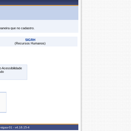
maneira que no cadastro.
SIGRH
(Recursos Humanos)
 Acessibilidade
ado
v-sigaa-01 -
v4.16.15-4