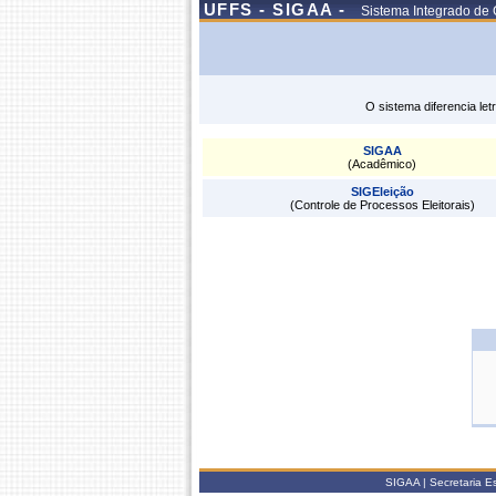
UFFS - SIGAA -
Sistema Integrado de
O sistema diferencia le
SIGAA
(Acadêmico)
SIGEleição
(Controle de Processos Eleitorais)
SIGAA | Secretaria Esp